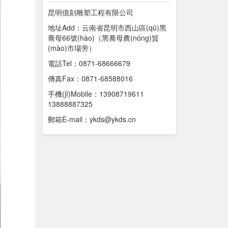
昆明億刻雕塑工程有限公司
地址Add：云南省昆明市西山區(qū)黑
蕎母66號(hào)（黑蕎母農(nóng)貿
(mào)市場旁）
電話Tel：0871-68666679
傳真Fax：0871-68588016
手機(jī)Mobile：13908719611
13888887325
郵箱E-mail：ykds@ykds.cn