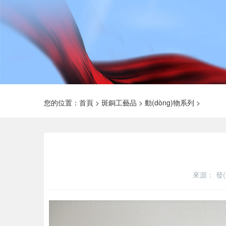
您的位置：
首頁
>
斑銅工藝品
>
動(dòng)物系列
>
來源：
發(