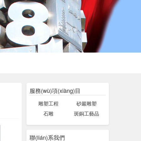
服務(wù)項(xiàng)目
雕塑工程
砂巖雕塑
石雕
斑銅工藝品
聯(lián)系我們