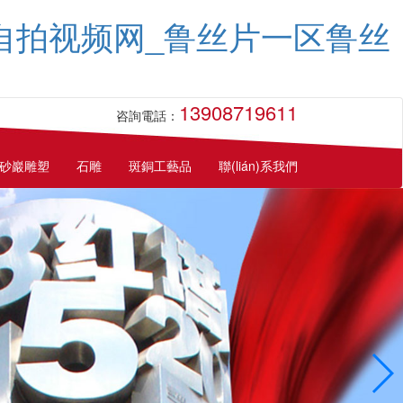
码自拍视频网_鲁丝片一区鲁丝
13908719611
咨詢電話：
砂巖雕塑
石雕
斑銅工藝品
聯(lián)系我們