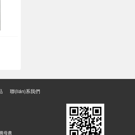
品
聯(lián)系我們
黑蕎母農