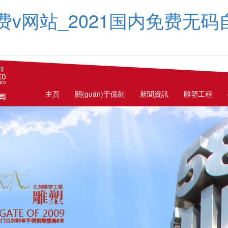
费v网站_2021国内免费无
主頁
關(guān)于億刻
新聞資訊
雕塑工程