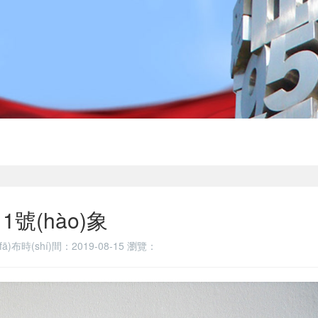
1號(hào)象
fā)布時(shí)間：2019-08-15
瀏覽：