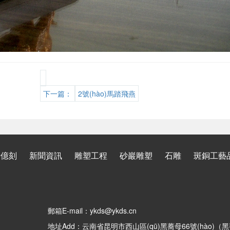
下一篇：
2號(hào)馬踏飛燕
于億刻
新聞資訊
雕塑工程
砂巖雕塑
石雕
斑銅工藝
郵箱E-mail：ykds@ykds.cn
地址Add：云南省昆明市西山區(qū)黑蕎母66號(hào)（