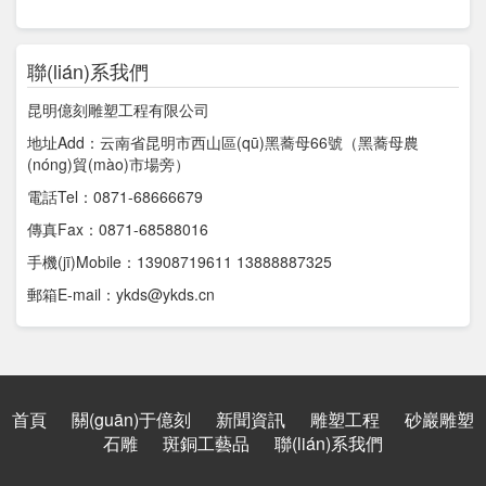
聯(lián)系我們
昆明億刻雕塑工程有限公司
地址Add：云南省昆明市西山區(qū)黑蕎母66號（黑蕎母農
(nóng)貿(mào)市場旁）
電話Tel：0871-68666679
傳真Fax：0871-68588016
手機(jī)Mobile：13908719611 13888887325
郵箱E-mail：ykds@ykds.cn
首頁
關(guān)于億刻
新聞資訊
雕塑工程
砂巖雕塑
石雕
斑銅工藝品
聯(lián)系我們