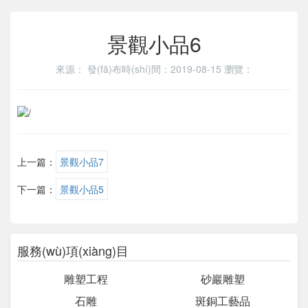
景觀小品6
來源：
發(fā)布時(shí)間：2019-08-15
瀏覽：
上一篇：
景觀小品7
下一篇：
景觀小品5
服務(wù)項(xiàng)目
雕塑工程
砂巖雕塑
石雕
斑銅工藝品