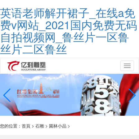
英语老师解开裙子_在线a免
费v网站_2021国内免费无码
自拍视频网_鲁丝片一区鲁
丝片二区鲁丝
Toggl
naviga
您的位置：
首頁
>
石雕
>
園林小品
>