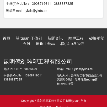
手機(jī)Mobile：13908719611 13888887325
郵箱E-mail：ykds@ykds.cn
首頁
關(guān)于億刻
新聞資訊
雕塑工程
砂巖雕塑
石雕
斑銅工藝品
聯(lián)系我們
昆明億刻雕塑工程有限公司
電話Tel：0871-68666679
郵箱E-mail：ykds@ykds.cn
手機(jī)Mobile：13908719611
地址Add：云南省昆明市西山區(qū)
13888887325
黑蕎母66號（黑蕎母農(nóng)貿
(mào)市場旁）
Copyright ? 億刻雕塑工程有限公司 版權(quán)所有
友情鏈接：
昆明SEO