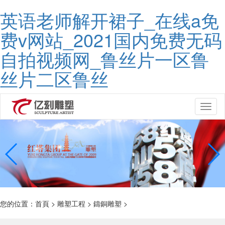
英语老师解开裙子_在线a免
费v网站_2021国内免费无码
自拍视频网_鲁丝片一区鲁
丝片二区鲁丝
Toggl
naviga
您的位置：
首頁
>
雕塑工程
>
鑄銅雕塑
>