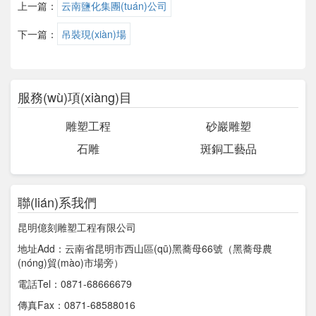
上一篇：
云南鹽化集團(tuán)公司
下一篇：
吊裝現(xiàn)場
服務(wù)項(xiàng)目
雕塑工程
砂巖雕塑
石雕
斑銅工藝品
聯(lián)系我們
昆明億刻雕塑工程有限公司
地址Add：云南省昆明市西山區(qū)黑蕎母66號（黑蕎母農
(nóng)貿(mào)市場旁）
電話Tel：0871-68666679
傳真Fax：0871-68588016