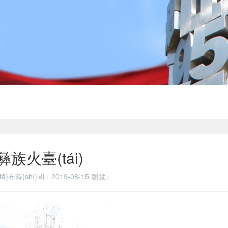
彝族火臺(tái)
fā)布時(shí)間：2019-08-15
瀏覽：