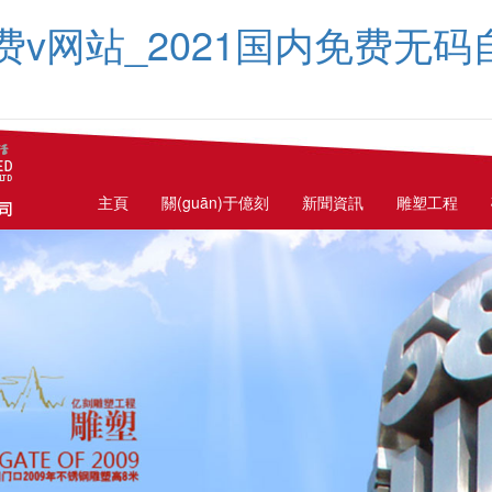
费v网站_2021国内免费无
主頁
關(guān)于億刻
新聞資訊
雕塑工程