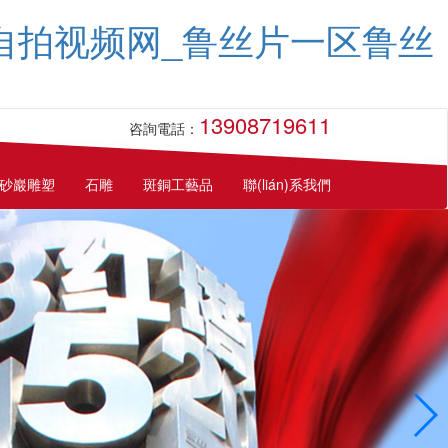
码自拍视频网_鲁丝片一区鲁丝
13908719611
咨詢電話：
砂巖雕塑
石雕
斑銅工藝品
聯(lián)系我們