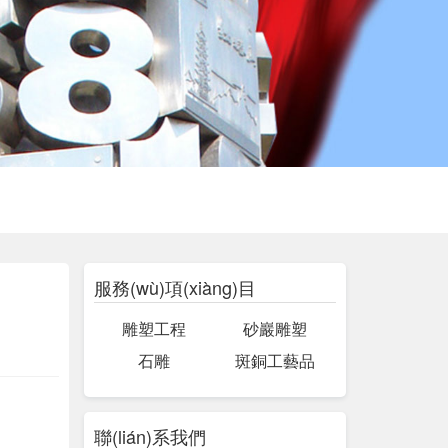
服務(wù)項(xiàng)目
雕塑工程
砂巖雕塑
石雕
斑銅工藝品
聯(lián)系我們