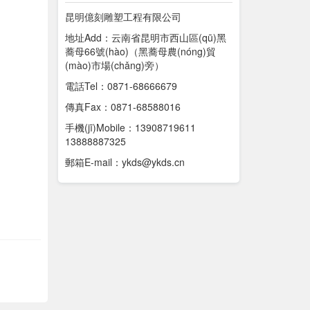
昆明億刻雕塑工程有限公司
地址Add：云南省昆明市西山區(qū)黑
蕎母66號(hào)（黑蕎母農(nóng)貿
(mào)市場(chǎng)旁）
電話Tel：0871-68666679
傳真Fax：0871-68588016
手機(jī)Mobile：13908719611
13888887325
郵箱E-mail：ykds@ykds.cn