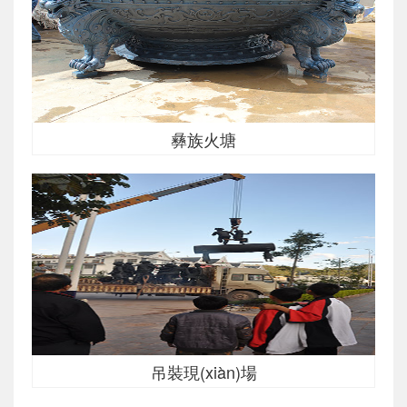
彝族火塘
吊裝現(xiàn)場