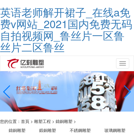
英语老师解开裙子_在线a免
费v网站_2021国内免费无码
自拍视频网_鲁丝片一区鲁
丝片二区鲁丝
Toggl
naviga
您的位置：
首頁
>
雕塑工程
>
鑄銅雕塑
>
鑄銅雕塑
鍛銅雕塑
不銹鋼雕塑
玻璃鋼雕塑