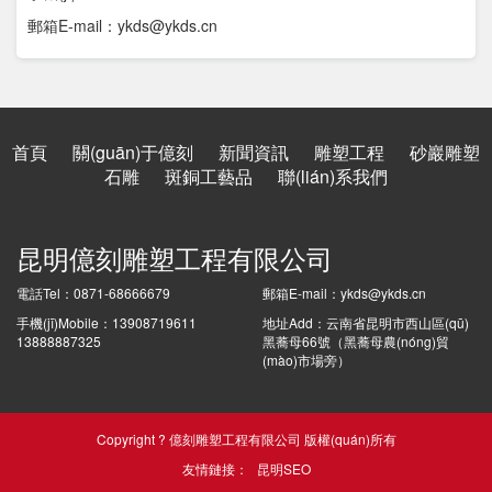
郵箱E-mail：ykds@ykds.cn
首頁
關(guān)于億刻
新聞資訊
雕塑工程
砂巖雕塑
石雕
斑銅工藝品
聯(lián)系我們
昆明億刻雕塑工程有限公司
電話Tel：0871-68666679
郵箱E-mail：ykds@ykds.cn
手機(jī)Mobile：13908719611
地址Add：云南省昆明市西山區(qū)
13888887325
黑蕎母66號（黑蕎母農(nóng)貿
(mào)市場旁）
Copyright ? 億刻雕塑工程有限公司 版權(quán)所有
友情鏈接：
昆明SEO