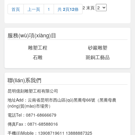
2
末頁
首頁
上一頁
1
共
2
頁
12
條
服務(wù)項(xiàng)目
雕塑工程
砂巖雕塑
石雕
斑銅工藝品
聯(lián)系我們
昆明億刻雕塑工程有限公司
地址Add：云南省昆明市西山區(qū)黑蕎母66號（黑蕎母農
(nóng)貿(mào)市場旁）
電話Tel：0871-68666679
傳真Fax：0871-68588016
手機(jī)Mobile：13908719611 13888887325