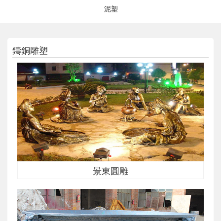
泥塑
鑄銅雕塑
景東圓雕